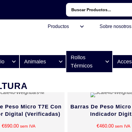
Buscar:
Productos
Sobre nosotros
Rollos
io
Animales
Acces
Térmicos
LTURA
De Peso Micro T7E Con
Barras De Peso Micro
r Digital (verificadas)
Indicador Digit
€
690.00
€
460.00
sem IVA
sem IVA