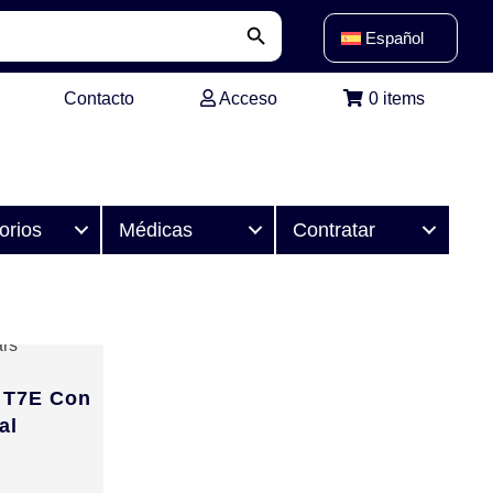
Botón de búsqueda
Español
Contacto
Acceso
0 items
orios
Médicas
Contratar
 T7E Con
al