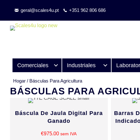
geral@scales4u.pt
+351 962 806 686
Comerciales
Industriales
Laborator
Hogar
/
Básculas Para Agricultura
BÁSCULAS PARA AGRICU
Báscula De Jaula Digital Para
Barras 
Ganado
Indicado
€
975.00
sem IVA