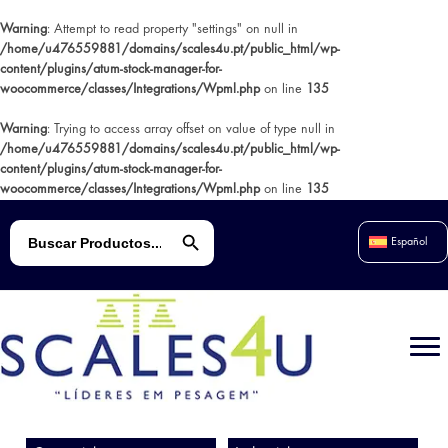
Warning
: Attempt to read property "settings" on null in
/home/u476559881/domains/scales4u.pt/public_html/wp-
content/plugins/atum-stock-manager-for-
woocommerce/classes/Integrations/Wpml.php
on line
135
Warning
: Trying to access array offset on value of type null in
/home/u476559881/domains/scales4u.pt/public_html/wp-
content/plugins/atum-stock-manager-for-
woocommerce/classes/Integrations/Wpml.php
on line
135
Botón de búsqueda
Buscar:
Español